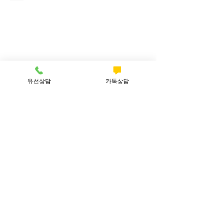
유선상담
카톡상담
Show More
(주)인터우드