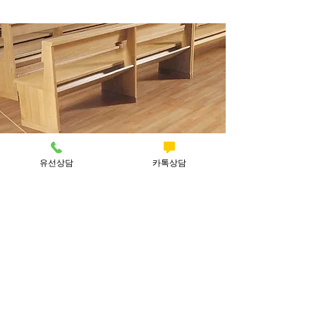
유선상담
카톡상담
(주)인터우드
본사 : 인천광역시 서구 북항로 76-44 전화번호 :
032-578-0641
팩스
번호 :
032-578-0643
회사명 : (주)인터우드 CEO : 이남희 사업자등록번호 :
121-81-
54665
iwkorea2002@naver.com